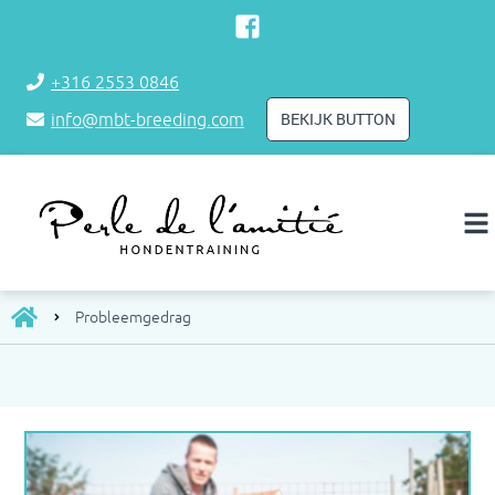
+316 2553 0846
BEKIJK BUTTON
info@mbt-breeding.com
Probleemgedrag