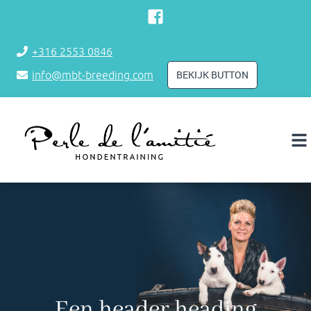
+316 2553 0846
BEKIJK BUTTON
info@mbt-breeding.com
Een header heading