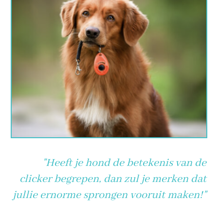
"Heeft je hond de betekenis
van
de
clicker begrepen,
dan zul
je merken dat
jullie ernorme
sprongen vooruit maken!
"