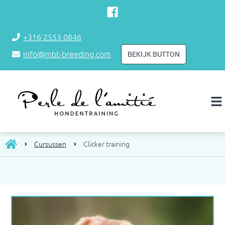
+316 2553 0846
BEKIJK BUTTON
info@mbt-breeding.com
Cursussen
Clicker training