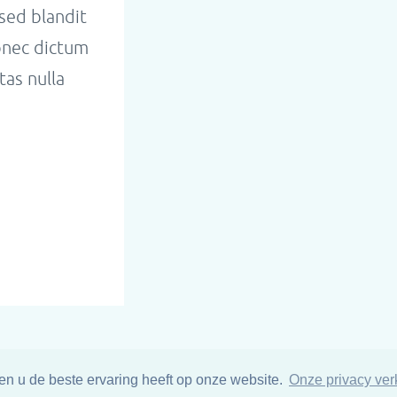
sed blandit
Donec dictum
tas nulla
n u de beste ervaring heeft op onze website.
Onze privacy verk
+316 2553 0846
info@mbt