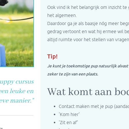
Ook vind ik het belangrijk om inzicht t
het algemeen.
Daardoor ga je als baasje nóg meer beg
gedrag vertoont en wat hij ermee wil ber
altijd ruimte voor het stellen van vrag
Tip!
Je kunt je toekomstige pup natuurlijk alvast
zeker te zijn van een plaats.
puppy cursus
Wat komt aan bo
 een leuke en
eve manier.
"
Contact maken met je pup (aandac
'Kom hier'
'Zit en af'