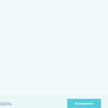
laring.
Accepteren
BEKIJK BUTTON
-breeding.com