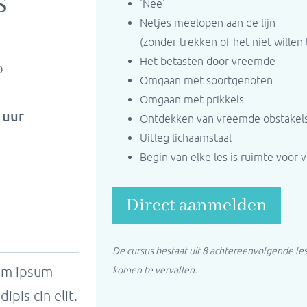
s
'Nee'
Netjes meelopen aan de lijn
(zonder trekken of het niet wille
Het betasten door vreemde
p
Omgaan met soortgenoten
Omgaan met prikkels
 uur
Ontdekken van vreemde obstakel
Uitleg lichaamstaal
Begin van elke les is ruimte voor 
Direct aanmelden
De cursus bestaat uit 8 achtereenvolgende le
rem ipsum
komen te vervallen.
ipis cin elit.