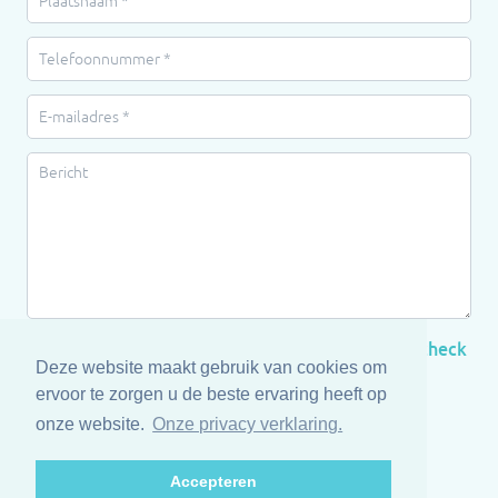
Je ontvangt automatisch een bevestigingsmail, check
Deze website maakt gebruik van cookies om
dus even je spam mocht je niks ontvangen !
ervoor te zorgen u de beste ervaring heeft op
onze website.
Onze privacy verklaring.
Versturen
Accepteren