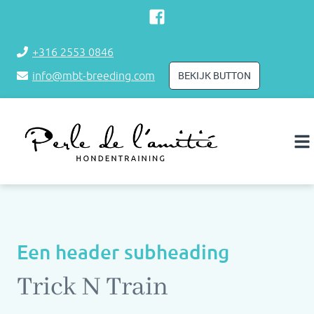
+316 2553 0846
BEKIJK BUTTON
info@mbt-breeding.com
Een header subheading
Trick N Train