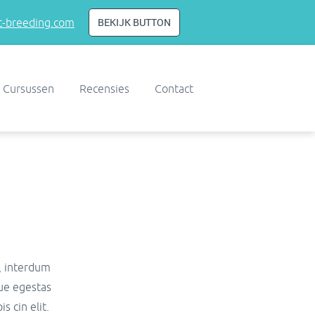
BEKIJK BUTTON
-breeding.com
Cursussen
Recensies
Contact
o, interdum
que egestas
s cin elit.