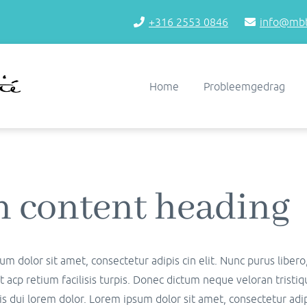
+316 2553 0846
info@mbt
Home
Probleemgedrag
n content heading
m dolor sit amet, consectetur adipis cin elit. Nunc purus liber
t acp retium facilisis turpis. Donec dictum neque veloran tristi
is dui lorem dolor. Lorem ipsum dolor sit amet, consectetur adipi