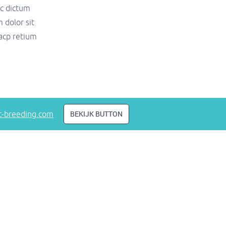
ec dictum
 dolor sit
 acp retium
BEKIJK BUTTON
-breeding.com