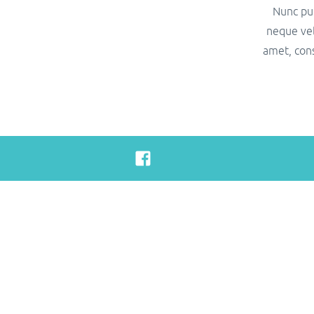
Nunc pur
neque vel
amet, cons