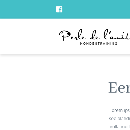
Ee
Lorem ipsu
sed blandi
nulla moll