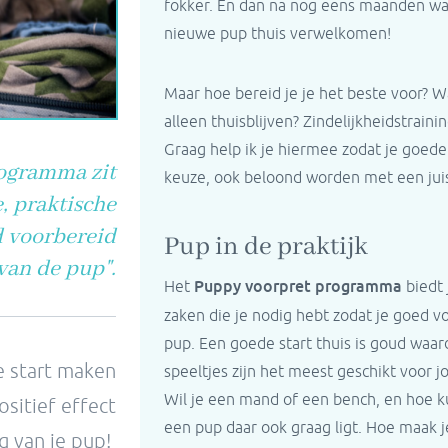
fokker. En dan na nog eens maanden wac
nieuwe pup thuis verwelkomen!
Maar hoe bereid je je het beste voor? W
alleen thuisblijven? Zindelijkheidstraini
Graag help ik je hiermee zodat je goede
ogramma zit
keuze, ook beloond worden met een juist
, praktische
d voorbereid
Pup in de praktijk
van de pup
".
Puppy voorpret programma
Het
biedt 
zaken die je nodig hebt zodat je goed 
pup. Een goede start thuis is goud waar
 start maken
speeltjes zijn het meest geschikt voor 
Wil je een mand of een bench, en hoe k
ositief effect
een pup daar ook graag ligt. Hoe maak j
g van je pup!