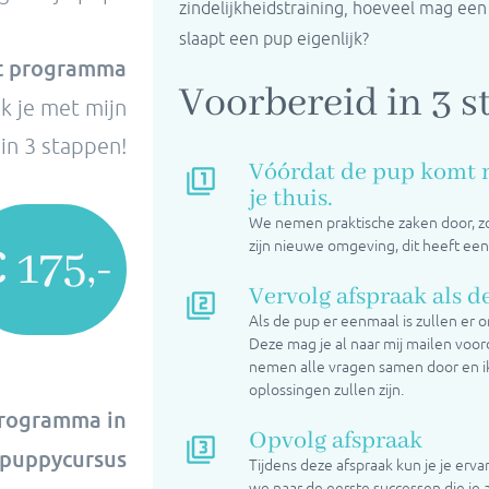
zindelijkheidstraining, hoeveel mag ee
slaapt een pup eigenlijk?
t programma
Voorbereid in 3 
k je met mijn
 in 3 stappen!
Vóórdat de pup komt m
je thuis.
We nemen praktische zaken door, zo
zijn nieuwe omgeving, dit heeft een
 175,-
Vervolg afspraak als de
Als de pup er eenmaal is zullen er 
Deze mag je al naar mij mailen voor
nemen alle vragen samen door en ik 
oplossingen zullen zijn.
programma in
Opvolg afspraak
 puppycursus
Tijdens deze afspraak kun je je erv
we naar de eerste successen die je 