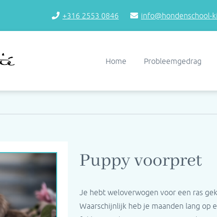
+316 2553 0846
info@hondenschool-ki
Home
Probleemgedrag
Puppy voorpret
Je hebt weloverwogen voor een ras gekoz
Waarschijnlijk heb je maanden lang op ee