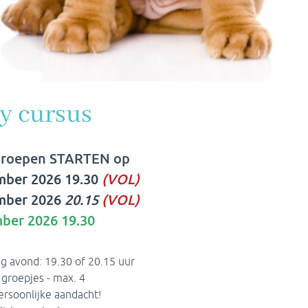
+316 2553 0846
info@hondenschool-
MAGAZINE
BESTELLEN
kinrooi.be
y cursus
groepen STARTEN op
mber 2026 19.30
(VOL)
Hondengedragsdeskundige
mber 2026
20.15
(VOL)
Kinrooi – Professionele hulp
ber 2026 19.30
bij probleemgedrag van jouw
hond
g avond: 19.30 of 20.15 uur
Je hond en jij samen
 groepjes - max. 4
ersoonlijke aandacht!