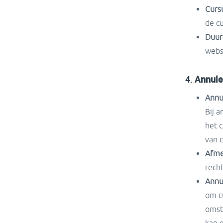
Curs
de c
Duur
websi
4.
Annule
Annu
Bij a
het c
van d
Afmel
recht
Annu
om c
omst