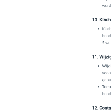
word
10.
Klach
Klac
hond
5 we
11.
Wijzi
Wijz
voor
gepu
Toepa
hond
12.
Conta