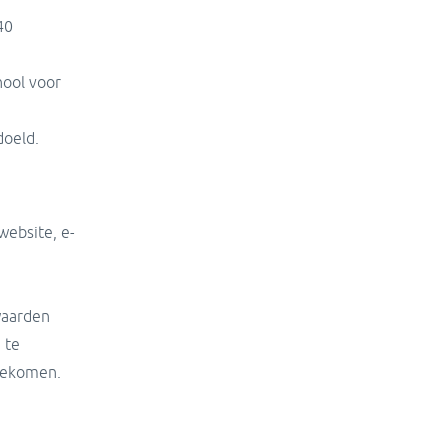
40
ool voor
doeld.
website, e-
waarden
 te
ngekomen.