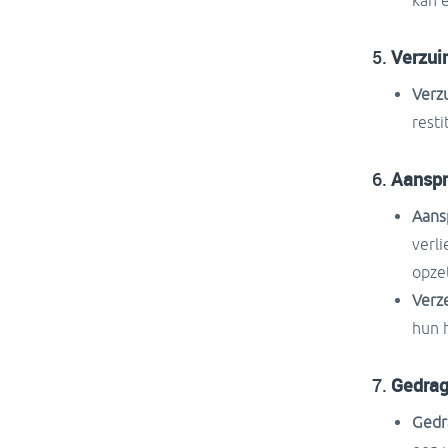
kan 
5.
Verzu
Verz
resti
6.
Aanspr
Aansp
verli
opze
Verz
hun 
7.
Gedrag
Gedr