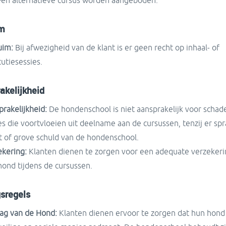
een alternatieve cursus worden aangeboden.
im
uim:
Bij afwezigheid van de klant is er geen recht op inhaal- of
tutiesessies.
akelijkheid
rakelijkheid:
De hondenschool is niet aansprakelijk voor schade,
es die voortvloeien uit deelname aan de cursussen, tenzij er spr
t of grove schuld van de hondenschool.
ekering:
Klanten dienen te zorgen voor een adequate verzekeri
hond tijdens de cursussen.
sregels
ag van de Hond:
Klanten dienen ervoor te zorgen dat hun hond 