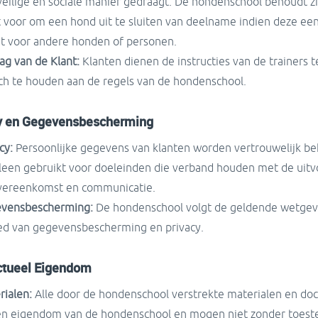
veilige en sociale manier gedraagt. De hondenschool behoudt zi
t voor om een hond uit te sluiten van deelname indien deze ee
t voor andere honden of personen.
ag van de Klant:
Klanten dienen de instructies van de trainers t
ich te houden aan de regels van de hondenschool.
y en Gegevensbescherming
cy:
Persoonlijke gegevens van klanten worden vertrouwelijk b
lleen gebruikt voor doeleinden die verband houden met de uitv
vereenkomst en communicatie.
vensbescherming:
De hondenschool volgt de geldende wetgev
ed van gegevensbescherming en privacy.
ectueel Eigendom
rialen:
Alle door de hondenschool verstrekte materialen en d
ven eigendom van de hondenschool en mogen niet zonder toes