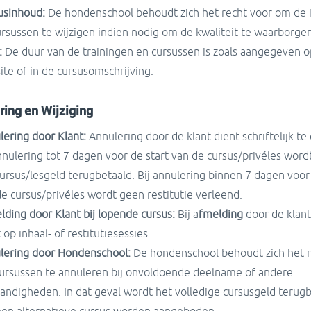
usinhoud:
De hondenschool behoudt zich het recht voor om de 
ursussen te wijzigen indien nodig om de kwaliteit te waarborgen
:
De duur van de trainingen en cursussen is zoals aangegeven o
te of in de cursusomschrijving.
ring en Wijziging
lering door Klant:
Annulering door de klant dient schriftelijk t
nnulering tot 7 dagen voor de start van de cursus/privéles wor
ursus/lesgeld terugbetaald. Bij annulering binnen 7 dagen voor
e cursus/privéles wordt geen restitutie verleend.
ding door Klant bij lopende cursus:
Bij a
fmelding
door de klant
 op inhaal- of restitutiesessies.
lering door Hondenschool:
De hondenschool behoudt zich het r
ursussen te annuleren bij onvoldoende deelname of andere
andigheden. In dat geval wordt het volledige cursusgeld terugb