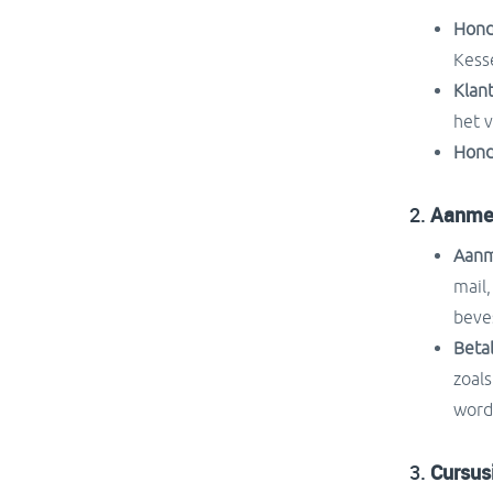
Hond
Kesse
Klant
het v
Hond
2.
Aanmel
Aanm
mail
beve
Betal
zoals
word
3.
Cursus