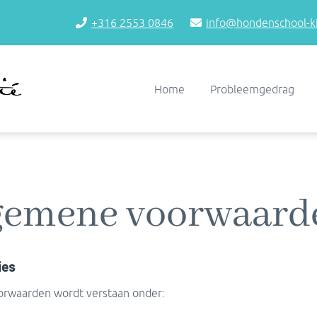
+316 2553 0846
info@hondenschool-ki
Home
Probleemgedrag
gemene voorwaar
ies
orwaarden wordt verstaan onder: