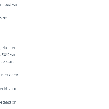
inhoud van
.
p de
e gebeuren.
dt 50% van
 de start
 is er geen
echt voor
etaald of