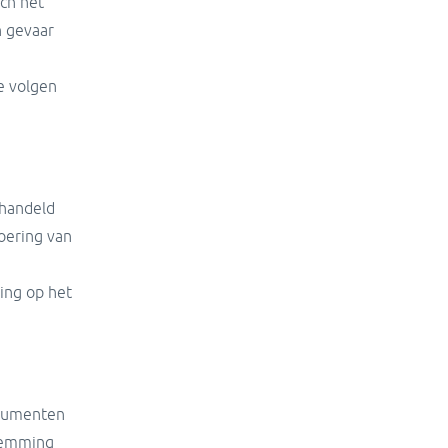
ch het
n gevaar
e volgen
ehandeld
oering van
ing op het
ocumenten
temming