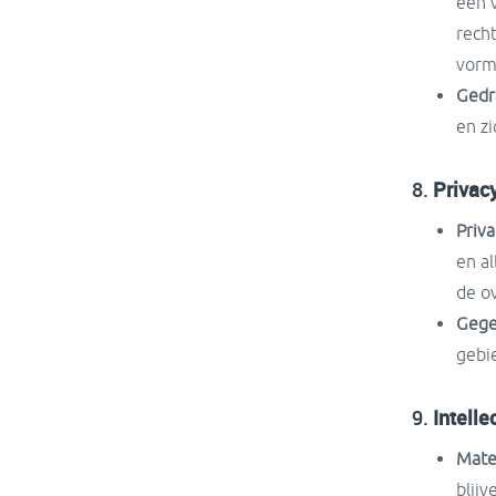
een 
rech
vorm
Gedr
en z
8.
Privac
Priva
en a
de o
Gege
gebi
9.
Intell
Mate
blij